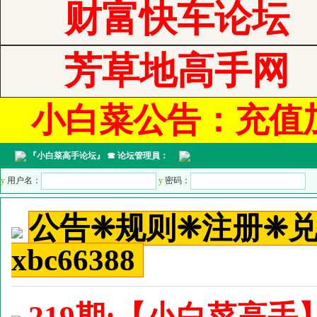
财富快车论坛
芳草地高手网
小白菜公告：充值加管
『
小白菜高手论坛
』 ☎ 论坛管理員：
y
用户名：
y
密码：
公告❈规则❈注册❈
xbc66388
219期:【小白菜高手