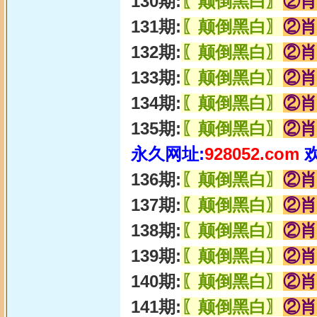
130期:
〖颠倒黑白〗
②肖
131期:
〖颠倒黑白〗
②肖
132期:
〖颠倒黑白〗
②肖
133期:
〖颠倒黑白〗
②肖
134期:
〖颠倒黑白〗
②肖
135期:
〖颠倒黑白〗
②肖
永久网址:
928052.com
136期:
〖颠倒黑白〗
②肖
137期:
〖颠倒黑白〗
②肖
138期:
〖颠倒黑白〗
②肖
139期:
〖颠倒黑白〗
②肖
140期:
〖颠倒黑白〗
②肖
141期:
〖颠倒黑白〗
②肖