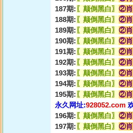
187期:
〖颠倒黑白〗
②肖
188期:
〖颠倒黑白〗
②肖
189期:
〖颠倒黑白〗
②肖
190期:
〖颠倒黑白〗
②肖
191期:
〖颠倒黑白〗
②肖
192期:
〖颠倒黑白〗
②肖
193期:
〖颠倒黑白〗
②肖
194期:
〖颠倒黑白〗
②肖
195期:
〖颠倒黑白〗
②肖
永久网址:
928052.com
196期:
〖颠倒黑白〗
②肖
197期:
〖颠倒黑白〗
②肖