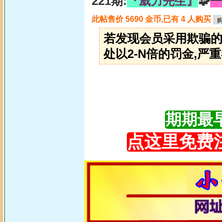
221期:
『威力先生』
🧩
一
此帖售价 5690 金币,已有 4 人购买
若发现会员采用欺骗的
处以2-N倍的罚金,严重
期期最早更
点这里免费