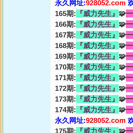
永久网址:
928052.com
165期:
『威力先生』
🧩
一
166期:
『威力先生』
🧩
一
167期:
『威力先生』
🧩
一
168期:
『威力先生』
🧩
一
169期:
『威力先生』
🧩
一
170期:
『威力先生』
🧩
一
171期:
『威力先生』
🧩
一
172期:
『威力先生』
🧩
一
173期:
『威力先生』
🧩
一
174期:
『威力先生』
🧩
一
永久网址:
928052.com
175期:
『威力先生』
🧩
一