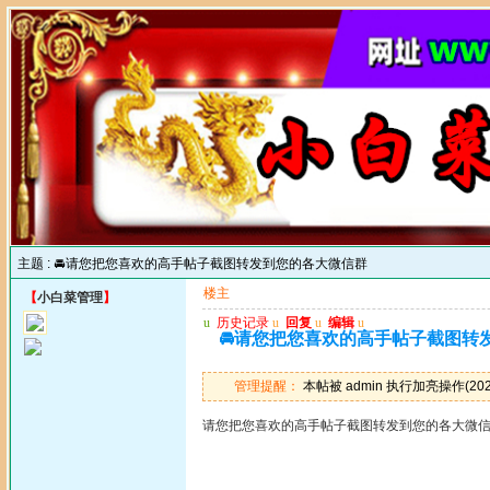
主题 :
🚘请您把您喜欢的高手帖子截图转发到您的各大微信群
楼主
【
小白菜管理
】
u
历史记录
u
回复
u
编辑
u
🚘请您把您喜欢的高手帖子截图转
管理提醒：
本帖被 admin 执行加亮操作(2025
请您把您喜欢的高手帖子截图转发到您的各大微