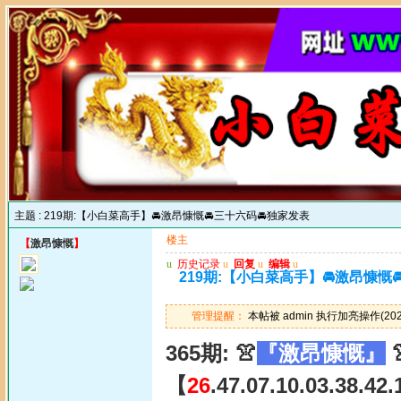
主题 :
219期:【小白菜高手】🚘激昂慷慨🚘三十六码🚘独家发表
楼主
【
激昂慷慨
】
u
历史记录
u
回复
u
编辑
u
219期:【小白菜高手】🚘激昂慷慨
管理提醒：
本帖被 admin 执行加亮操作(2025
365期: 👚
『激昂慷慨』

【
26
.47.07.10.03.38.42