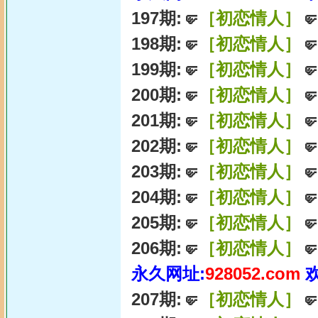
197期:🤛
［初恋情人］
🤛
198期:🤛
［初恋情人］
🤛
199期:🤛
［初恋情人］
🤛
200期:🤛
［初恋情人］
🤛
201期:🤛
［初恋情人］
🤛
202期:🤛
［初恋情人］
🤛
203期:🤛
［初恋情人］
🤛
204期:🤛
［初恋情人］
🤛
205期:🤛
［初恋情人］
🤛
206期:🤛
［初恋情人］
🤛
永久网址:
928052.com
207期:🤛
［初恋情人］
🤛