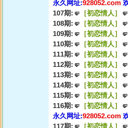
永久网址:
928052.com
107期:🤛
［初恋情人］
🤛
108期:🤛
［初恋情人］
🤛
109期:🤛
［初恋情人］
🤛
110期:🤛
［初恋情人］
🤛
111期:🤛
［初恋情人］
🤛
112期:🤛
［初恋情人］
🤛
113期:🤛
［初恋情人］
🤛
114期:🤛
［初恋情人］
🤛
115期:🤛
［初恋情人］
🤛
116期:🤛
［初恋情人］
🤛
永久网址:
928052.com
117期:🤛
［初恋情人］
🤛