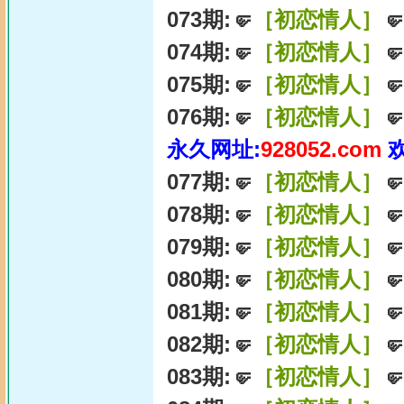
073期:🤛
［初恋情人］
🤛
074期:🤛
［初恋情人］
🤛
075期:🤛
［初恋情人］
🤛
076期:🤛
［初恋情人］
🤛
永久网址:
928052.com
077期:🤛
［初恋情人］
🤛
078期:🤛
［初恋情人］
🤛
079期:🤛
［初恋情人］
🤛
080期:🤛
［初恋情人］
🤛
081期:🤛
［初恋情人］
🤛
082期:🤛
［初恋情人］
🤛
083期:🤛
［初恋情人］
🤛