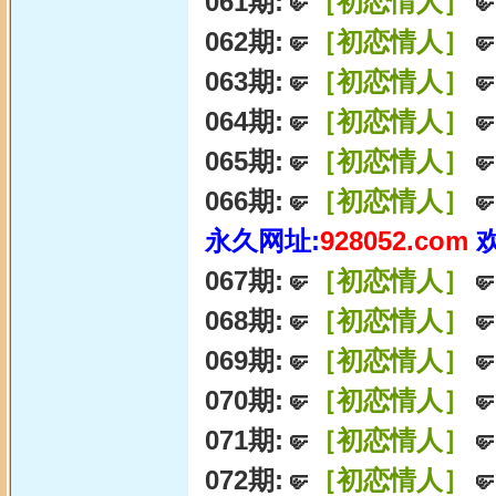
061期:🤛
［初恋情人］
🤛
062期:🤛
［初恋情人］
🤛
063期:🤛
［初恋情人］
🤛
064期:🤛
［初恋情人］
🤛
065期:🤛
［初恋情人］
🤛
066期:🤛
［初恋情人］
🤛
永久网址:
928052.com
067期:🤛
［初恋情人］
🤛
068期:🤛
［初恋情人］
🤛
069期:🤛
［初恋情人］
🤛
070期:🤛
［初恋情人］
🤛
071期:🤛
［初恋情人］
🤛
072期:🤛
［初恋情人］
🤛