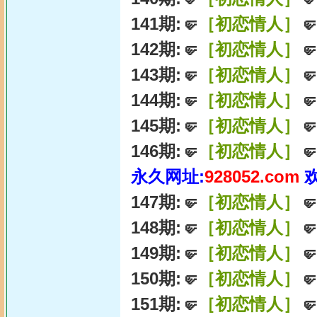
141期:🤛
［初恋情人］
🤛
142期:🤛
［初恋情人］
🤛
143期:🤛
［初恋情人］
🤛
144期:🤛
［初恋情人］
🤛
145期:🤛
［初恋情人］
🤛
146期:🤛
［初恋情人］
🤛
永久网址:
928052.com
147期:🤛
［初恋情人］
🤛
148期:🤛
［初恋情人］
🤛
149期:🤛
［初恋情人］
🤛
150期:🤛
［初恋情人］
🤛
151期:🤛
［初恋情人］
🤛