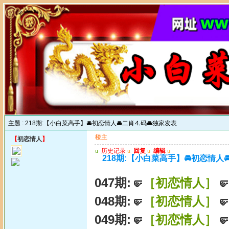
主题 :
218期:【小白菜高手】🚘初恋情人🚘二肖⒋码🚘独家发表
楼主
【
初恋情人
】
u
历史记录
u
回复
u
编辑
u
218期:【小白菜高手】🚘初恋情人
047期:🤛
［初恋情人］
🤛
048期:🤛
［初恋情人］
🤛
049期:🤛
［初恋情人］
🤛