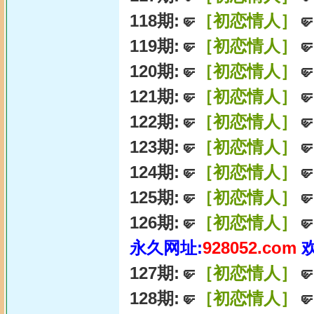
118期:🤛
［初恋情人］
🤛
119期:🤛
［初恋情人］
🤛
120期:🤛
［初恋情人］
🤛
121期:🤛
［初恋情人］
🤛
122期:🤛
［初恋情人］
🤛
123期:🤛
［初恋情人］
🤛
124期:🤛
［初恋情人］
🤛
125期:🤛
［初恋情人］
🤛
126期:🤛
［初恋情人］
🤛
永久网址:
928052.com
127期:🤛
［初恋情人］
🤛
128期:🤛
［初恋情人］
🤛