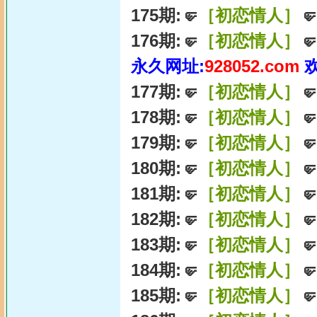
175期:🤛
［初恋情人］
🤛
176期:🤛
［初恋情人］
🤛
永久网址:
928052.com
177期:🤛
［初恋情人］
🤛
178期:🤛
［初恋情人］
🤛
179期:🤛
［初恋情人］
🤛
180期:🤛
［初恋情人］
🤛
181期:🤛
［初恋情人］
🤛
182期:🤛
［初恋情人］
🤛
183期:🤛
［初恋情人］
🤛
184期:🤛
［初恋情人］
🤛
185期:🤛
［初恋情人］
🤛