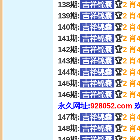
138期:
吉祥锦囊
🏆
2 肖
139期:
吉祥锦囊
🏆
2 肖
140期:
吉祥锦囊
🏆
2 肖
141期:
吉祥锦囊
🏆
2 肖
142期:
吉祥锦囊
🏆
2 肖
143期:
吉祥锦囊
🏆
2 肖
144期:
吉祥锦囊
🏆
2 肖
145期:
吉祥锦囊
🏆
2 肖
146期:
吉祥锦囊
🏆
2 肖
永久网址:
928052.com
147期:
吉祥锦囊
🏆
2 肖
148期:
吉祥锦囊
🏆
2 肖
149期:
吉祥锦囊
🏆
2 肖