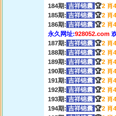
184期:
吉祥锦囊
🏆
2 肖
185期:
吉祥锦囊
🏆
2 肖
186期:
吉祥锦囊
🏆
2 肖
永久网址:
928052.com
187期:
吉祥锦囊
🏆
2 肖
188期:
吉祥锦囊
🏆
2 肖
189期:
吉祥锦囊
🏆
2 肖
190期:
吉祥锦囊
🏆
2 肖
191期:
吉祥锦囊
🏆
2 肖
192期:
吉祥锦囊
🏆
2 肖
193期:
吉祥锦囊
🏆
2 肖
194期:
吉祥锦囊
🏆
2 肖