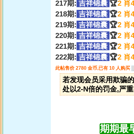
217期:
吉祥锦囊
🏆
2 肖
218期:
吉祥锦囊
🏆
2 肖
219期:
吉祥锦囊
🏆
2 肖
220期:
吉祥锦囊
🏆
2 肖
221期:
吉祥锦囊
🏆
2 肖
222期:
吉祥锦囊
🏆
2 肖
此帖售价 2780 金币,已有 10 人购买
若发现会员采用欺骗的
处以2-N倍的罚金,严重
期期最早更