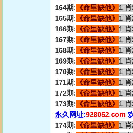
164期:
《命里缺他》
1 肖
165期:
《命里缺他》
1 肖
166期:
《命里缺他》
1 肖
167期:
《命里缺他》
1 肖
168期:
《命里缺他》
1 肖
169期:
《命里缺他》
1 肖
170期:
《命里缺他》
1 肖
171期:
《命里缺他》
1 肖
172期:
《命里缺他》
1 肖
173期:
《命里缺他》
1 肖
永久网址:
928052.com
174期:
《命里缺他》
1 肖