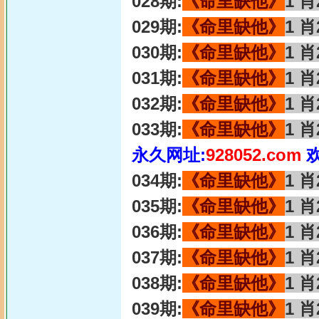
028期:
《命里缺他》
1 肖
029期:
《命里缺他》
1 肖
030期:
《命里缺他》
1 肖
031期:
《命里缺他》
1 肖
032期:
《命里缺他》
1 肖
033期:
《命里缺他》
1 肖
永久网址:
928052.com
034期:
《命里缺他》
1 肖
035期:
《命里缺他》
1 肖
036期:
《命里缺他》
1 肖
037期:
《命里缺他》
1 肖
038期:
《命里缺他》
1 肖
039期:
《命里缺他》
1 肖