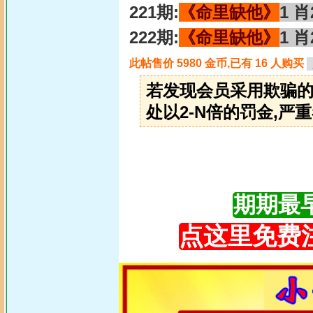
221期:
《命里缺他》
1 肖
222期:
《命里缺他》
1 肖
此帖售价 5980 金币,已有 16 人购买
若发现会员采用欺骗的
处以2-N倍的罚金,严重
期期最早更
点这里免费