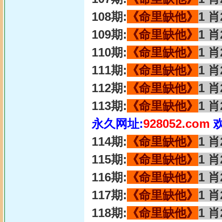
108期:
《命里缺他》
1 肖
109期:
《命里缺他》
1 肖
110期:
《命里缺他》
1 肖
111期:
《命里缺他》
1 肖
112期:
《命里缺他》
1 肖
113期:
《命里缺他》
1 肖
永久网址:
928052.com
114期:
《命里缺他》
1 肖
115期:
《命里缺他》
1 肖
116期:
《命里缺他》
1 肖
117期:
《命里缺他》
1 肖
118期:
《命里缺他》
1 肖