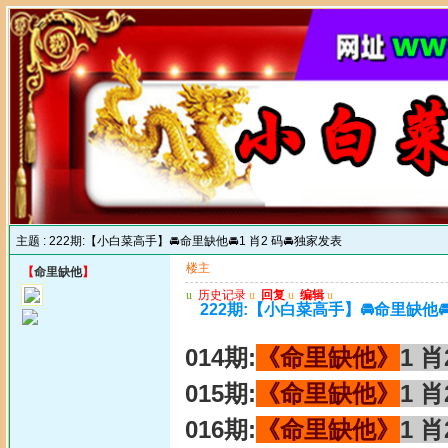
主题 :
222期:【小白菜高手】🚘命里缺他🚘1 肖2 码🚘独家发表
楼主
【
命里缺他
】
u
历史记录
u
回复
u
编辑
u
222期:【小白菜高手】🚘命里缺他🚘
014期:
《命里缺他》
1 肖
015期:
《命里缺他》
1 肖
016期:
《命里缺他》
1 肖