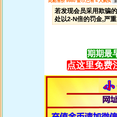
此帖售价 9980 金币,已有 4 人购买
若发现会员采用欺骗的
处以2-N倍的罚金,严重
期期最早更
点这里免费