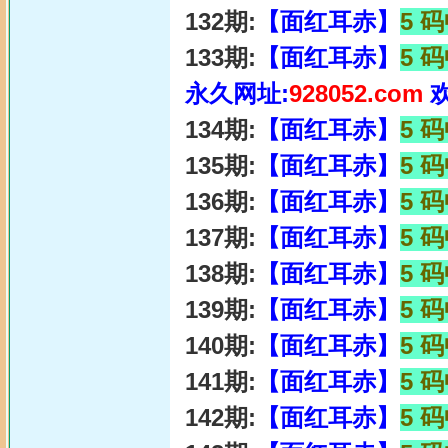
132期:
【面红耳赤】
5 
133期:
【面红耳赤】
5 
永久网址:
928052.com
134期:
【面红耳赤】
5 
135期:
【面红耳赤】
5 
136期:
【面红耳赤】
5 
137期:
【面红耳赤】
5 
138期:
【面红耳赤】
5 
139期:
【面红耳赤】
5 
140期:
【面红耳赤】
5 
141期:
【面红耳赤】
5 
142期:
【面红耳赤】
5 