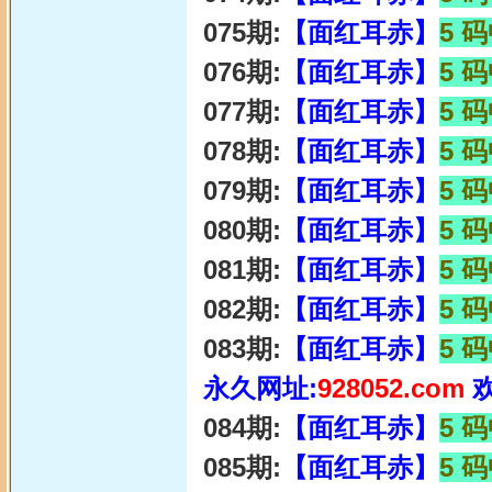
075期:
【面红耳赤】
5 
076期:
【面红耳赤】
5 
077期:
【面红耳赤】
5 
078期:
【面红耳赤】
5 
079期:
【面红耳赤】
5 
080期:
【面红耳赤】
5 
081期:
【面红耳赤】
5 
082期:
【面红耳赤】
5 
083期:
【面红耳赤】
5 
永久网址:
928052.com
084期:
【面红耳赤】
5 
085期:
【面红耳赤】
5 