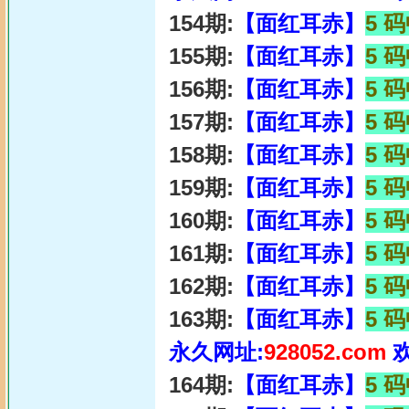
154期:
【面红耳赤】
5 
155期:
【面红耳赤】
5 
156期:
【面红耳赤】
5 
157期:
【面红耳赤】
5 
158期:
【面红耳赤】
5 
159期:
【面红耳赤】
5 
160期:
【面红耳赤】
5 
161期:
【面红耳赤】
5 
162期:
【面红耳赤】
5 
163期:
【面红耳赤】
5 
永久网址:
928052.com
164期:
【面红耳赤】
5 