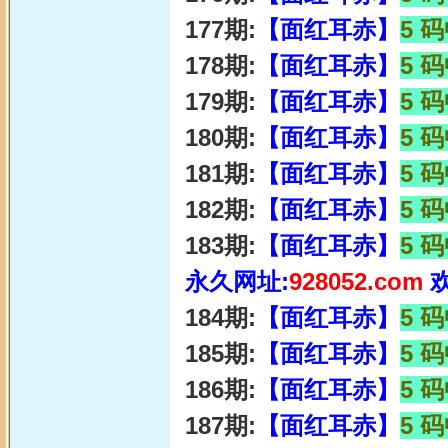
177期:
【面红耳赤】
5 
178期:
【面红耳赤】
5 
179期:
【面红耳赤】
5 
180期:
【面红耳赤】
5 
181期:
【面红耳赤】
5 
182期:
【面红耳赤】
5 
183期:
【面红耳赤】
5 
永久网址:
928052.com
184期:
【面红耳赤】
5 
185期:
【面红耳赤】
5 
186期:
【面红耳赤】
5 
187期:
【面红耳赤】
5 