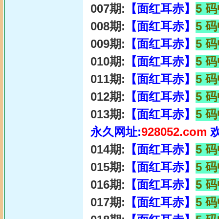
007期:
【面红耳赤】
5 
008期:
【面红耳赤】
5 
009期:
【面红耳赤】
5 
010期:
【面红耳赤】
5 
011期:
【面红耳赤】
5 
012期:
【面红耳赤】
5 
013期:
【面红耳赤】
5 
永久网址:
928052.com
014期:
【面红耳赤】
5 
015期:
【面红耳赤】
5 
016期:
【面红耳赤】
5 
017期:
【面红耳赤】
5 