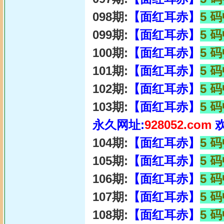
098期:
【面红耳赤】
5 
099期:
【面红耳赤】
5 
100期:
【面红耳赤】
5 
101期:
【面红耳赤】
5 
102期:
【面红耳赤】
5 
103期:
【面红耳赤】
5 
永久网址:
928052.com
104期:
【面红耳赤】
5 
105期:
【面红耳赤】
5 
106期:
【面红耳赤】
5 
107期:
【面红耳赤】
5 
108期:
【面红耳赤】
5 