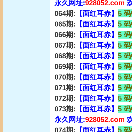
永久网址:
928052.com
064期:
【面红耳赤】
5 
065期:
【面红耳赤】
5 
066期:
【面红耳赤】
5 
067期:
【面红耳赤】
5 
068期:
【面红耳赤】
5 
069期:
【面红耳赤】
5 
070期:
【面红耳赤】
5 
071期:
【面红耳赤】
5 
072期:
【面红耳赤】
5 
073期:
【面红耳赤】
5 
永久网址:
928052.com
074期:
【面红耳赤】
5 